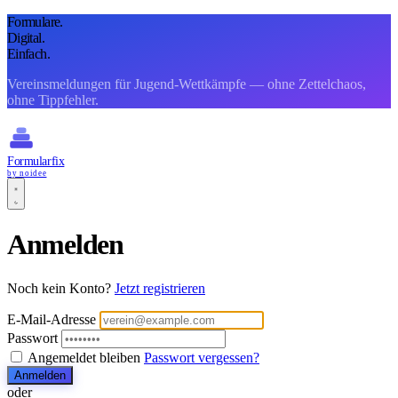
Formulare.
Digital.
Einfach.
Vereinsmeldungen für Jugend-Wettkämpfe — ohne Zettelchaos,
ohne Tippfehler.
Formularfix
by noidee
Anmelden
Noch kein Konto?
Jetzt registrieren
E-Mail-Adresse
Passwort
Angemeldet bleiben
Passwort vergessen?
Anmelden
oder